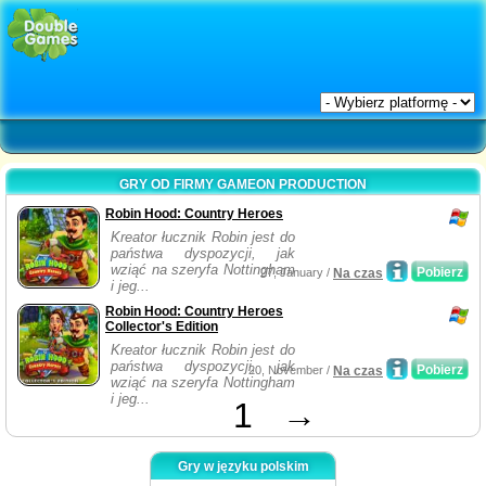
GRY OD FIRMY GAMEON PRODUCTION
Robin Hood: Country Heroes
Kreator łucznik Robin jest do
państwa dyspozycji, jak
wziąć na szeryfa Nottingham
Pobierz
27, January /
Na czas
i jeg...
Robin Hood: Country Heroes
Collector's Edition
Kreator łucznik Robin jest do
państwa dyspozycji, jak
Pobierz
20, November /
Na czas
wziąć na szeryfa Nottingham
i jeg...
1
→
Gry w języku polskim