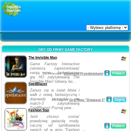
GRY OD FIRMY GAME FACTORY
The Invisible Man
Game Factory Interactive
zamierza zaprezentować
swoją nowa , fantastyczna
Pobierz
12, February /
Ukrytymi Przedmiotami
grę HO zatytułowaną The
Invisible Man! Główny bo...
SpellBlazer
Zanurz się w świat bitew i
walk z nową, fantastyczną i
doprawdy niezwykłą grą
Zagraj
14, August /
Gry Typu "Dopasuj 3"
match-3 zatytułowaną
SpellBlazer! Poznaj pew...
Fashion Star
Jeśli chcesz zostać
prawdziwą gwiazdą mody,
zacznij od spróbowania
Pobierz
swoich sił w grze "Fashion