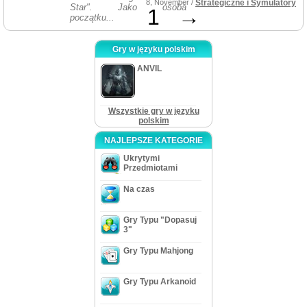
8, November /
Strategiczne i Symulatory
Star". Jako osoba
1
→
początku...
Gry w języku polskim
ANVIL
Wszystkie gry w języku
polskim
NAJLEPSZE KATEGORIE
Ukrytymi
Przedmiotami
Na czas
Gry Typu "Dopasuj
3"
Gry Typu Mahjong
Gry Typu Arkanoid