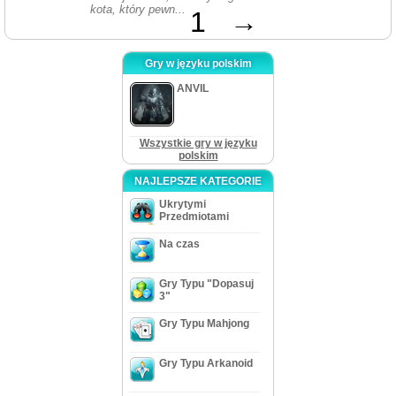
kota, który pewn...
1
→
Gry w języku polskim
ANVIL
Wszystkie gry w języku
polskim
NAJLEPSZE KATEGORIE
Ukrytymi
Przedmiotami
Na czas
Gry Typu "Dopasuj
3"
Gry Typu Mahjong
Gry Typu Arkanoid