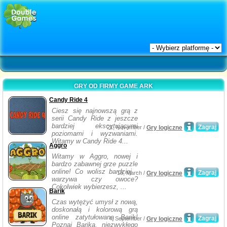
GRY OD FIRMY GAME ARK
Candy Ride 4
Ciesz się najnowszą grą z
serii Candy Ride z jeszcze
bardziej ekscytującymi
Zagraj
21, November /
Gry logiczne
poziomami i wyzwaniami.
Witamy w Candy Ride 4...
Aggro
Witamy w Aggro, nowej i
bardzo zabawnej grze puzzle
online! Co wolisz bardziej -
Zagraj
18, March /
Gry logiczne
warzywa czy owoce?
Cokolwiek wybierzesz, ...
Barik
Czas wytężyć umysł z nową,
doskonałą i kolorową grą
online zatytułowaną Barik!
Zagraj
4, September /
Gry logiczne
Poznaj Barika, niezwykłego