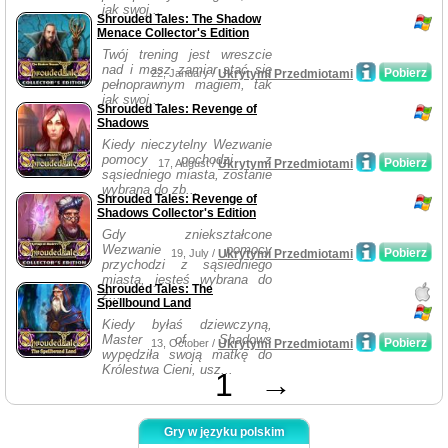
jak swoj...
Shrouded Tales: The Shadow
Menace Collector's Edition
Twój trening jest wreszcie
nad i masz zamiar stać się
Pobierz
22, January /
Ukrytymi Przedmiotami
pełnoprawnym magiem, tak
jak swoj...
Shrouded Tales: Revenge of
Shadows
Kiedy nieczytelny Wezwanie
pomocy pochodzi z
Pobierz
17, August /
Ukrytymi Przedmiotami
sąsiedniego miasta, zostanie
wybrana do zb...
Shrouded Tales: Revenge of
Shadows Collector's Edition
Gdy zniekształcone
Wezwanie pomocy
Pobierz
19, July /
Ukrytymi Przedmiotami
przychodzi z sąsiedniego
miasta, jesteś wybrana do
Shrouded Tales: The
z...
Spellbound Land
Kiedy byłaś dziewczyną,
Master of Shadows
Pobierz
13, October /
Ukrytymi Przedmiotami
wypędziła swoją matkę do
Królestwa Cieni, usz...
1
→
Gry w języku polskim