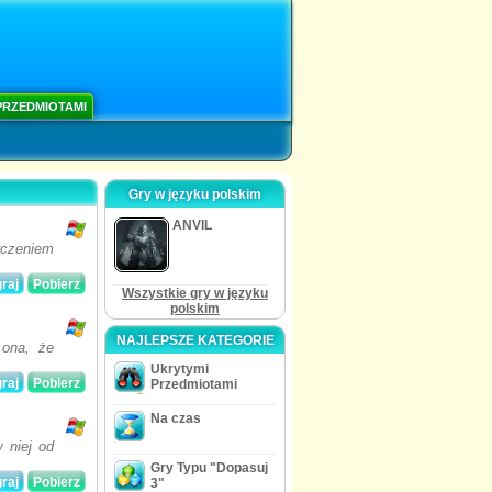
PRZEDMIOTAMI
Gry w języku polskim
ANVIL
rczeniem
raj
Pobierz
Wszystkie gry w języku
polskim
NAJLEPSZE KATEGORIE
 ona, że
Ukrytymi
raj
Pobierz
Przedmiotami
Na czas
 niej od
Gry Typu "Dopasuj
raj
Pobierz
3"