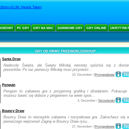
ctions of Life: Hearts Taken
SOBOWY
PC GRY
GRY NA MAC
DARMOWE GRY
GRY ONLINE
UKRYTYMI 
GRY OD FIRMY FREEWORLDGROUP
Santa Drop
Nadeszły Święta, ale Święty Mikołaj niestety spóźnia się z dosta
prezentów. Po raz pierwszy Mikołaj musi przynieść...
Zag
10, December /
Przygodowe
Penguin
Penguin to zabawna gra z przyjemną grafiką i dźwiękiem. Pokazuje
możesz bawić się dobrze z pingwinem na wiele spos...
Zag
4, December /
Strzelanki
Bouncy Draw
Bouncy Draw to niezwykle zabawna i rozrywkowa gra. Zakochasz się w
pierwszego wejrzenia! Zagraj w Bouncy Draw rysu...
Zag
27, November /
Przygodowe