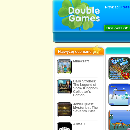
Przykład:
Refle
TRYB WIELOO
Najwyżej oceniane gry
Minecraft
Dark Strokes:
The Legend of
Snow Kingdom.
Collector's
Edition
Jewel Quest
Mysteries: The
Seventh Gate
Arma 3