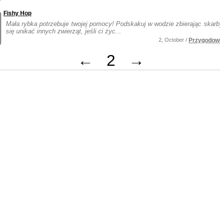
Fishy Hop
Mała rybka potrzebuje twojej pomocy! Podskakuj w wodzie zbierając skarby
się unikać innych zwierząt, jeśli ci życ...
2, October /
Przygodow
←
2
→