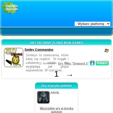
GRY OD FIRMY FLYING IRON GAMES
Smiley Commandos
Smileys to stworzenia, które
lubią się rządzić. Te krągłe i
zabawne istotki nie
Pobierz
13, November /
Gry Typu "Dopasuj 3"
wyglądają jak grupa
wojowników. W rzeczywi...
1
→
Gry w języku polskim
ANVIL
Wszystkie gry w języku
polskim