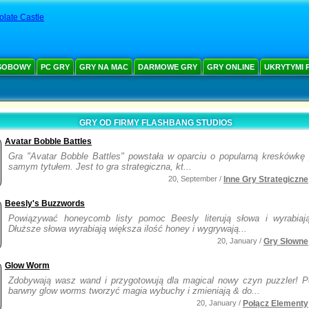
late Castle
SOBOWY
PC GRY
GRY NA MAC
DARMOWE GRY
GRY ONLINE
UKRYTYMI 
GRY OD FIRMY FLASHBANG STUDIOS
Avatar Bobble Battles
Gra "Avatar Bobble Battles" powstała w oparciu o popularną kreskówkę
samym tytułem. Jest to gra strategiczna, kt...
20, September /
Inne Gry Strategiczne
Beesly's Buzzwords
Powiązywać honeycomb listy pomoc Beesly literują słowa i wyrabiaj
Dłuższe słowa wyrabiają większa ilość honey i wygrywają...
20, January /
Gry Słowne
Glow Worm
Zdobywają wasz wand i przygotowują dla magical nowy czyn puzzler! P
barwny glow worms tworzyć magia wybuchy i zmieniają & do...
20, January /
Połącz Elementy