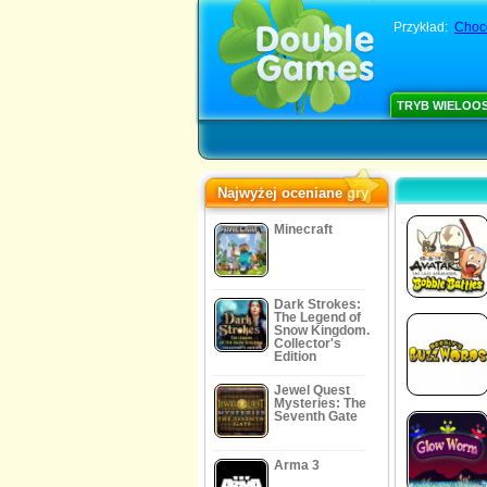
Przykład:
Choco
TRYB WIELOO
Najwyżej oceniane gry
Minecraft
Dark Strokes:
The Legend of
Snow Kingdom.
Collector's
Edition
Jewel Quest
Mysteries: The
Seventh Gate
Arma 3