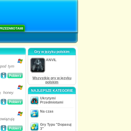
PRZEDMIOTAMI
Gry w języku polskim
ANVIL
 pod tym
Pobierz
Wszystkie gry w języku
polskim
NAJLEPSZE KATEGORIE
ą honey.
Ukrytymi
Pobierz
Przedmiotami
Na czas
owiązują
Gry Typu "Dopasuj
Pobierz
3"