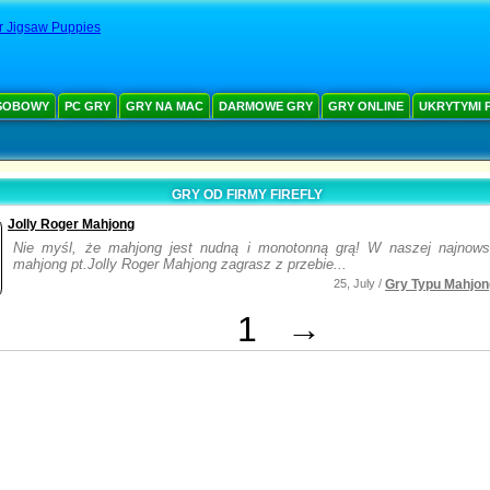
r Jigsaw Puppies
SOBOWY
PC GRY
GRY NA MAC
DARMOWE GRY
GRY ONLINE
UKRYTYMI 
GRY OD FIRMY FIREFLY
Jolly Roger Mahjong
Nie myśl, że mahjong jest nudną i monotonną grą! W naszej najnows
mahjong pt.Jolly Roger Mahjong zagrasz z przebie...
25, July /
Gry Typu Mahjon
1
→