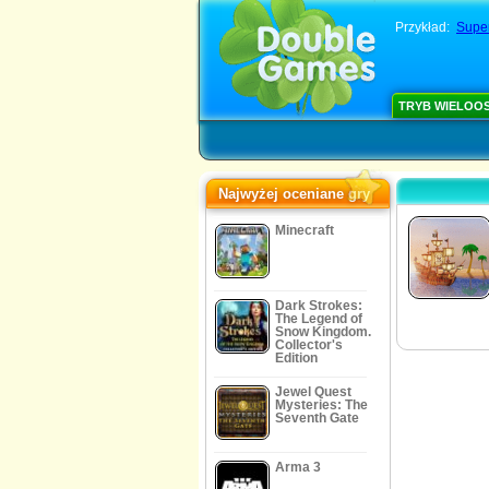
Przykład:
Supe
TRYB WIELOO
Najwyżej oceniane gry
Minecraft
Dark Strokes:
The Legend of
Snow Kingdom.
Collector's
Edition
Jewel Quest
Mysteries: The
Seventh Gate
Arma 3