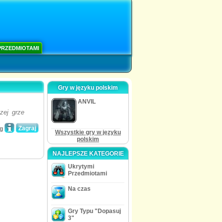
PRZEDMIOTAMI
Gry w języku polskim
ANVIL
zej grze
Zagraj
g
Wszystkie gry w języku
polskim
NAJLEPSZE KATEGORIE
Ukrytymi
Przedmiotami
Na czas
Gry Typu "Dopasuj
3"