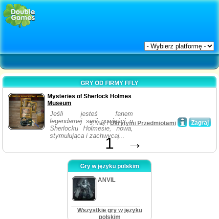
GRY OD FIRMY FFLY
Mysteries of Sherlock Holmes
Museum
Jeśli jesteś fanem
legendarnej serii powieści o
Zagraj
5, May /
Ukrytymi Przedmiotami
Sherlocku Holmesie, nowa,
stymulująca i zachwycaj...
1
→
Gry w języku polskim
ANVIL
Wszystkie gry w języku
polskim