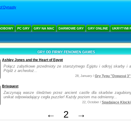
of Dynasty
SOBOWY
PC GRY
GRY NA MAC
DARMOWE GRY
GRY ONLINE
UKRYTYMI 
GRY OD FIRMY FENOMEN GAMES
Ashley Jones and the Heart of Egypt
Połącz zabytkowe przedmioty ze starożytnego Egiptu i odkryj skarby i ar
Pójdź z archeoloż...
28, January /
Gry Typu "Dopasuj 3"
Brixquest
Zaczynają wasze śledztwo przez ancient castle dla skarbów zagubio
unikat odpowiadający cegła puzzler! Każdy poziom ma odmienny...
22, October /
Spadające Klocki
←
2
→