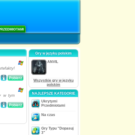
PRZEDMIOTAMI
Gry w języku polskim
ANVIL
tefakty!
Pobierz
Wszystkie gry w języku
polskim
NAJLEPSZE KATEGORIE
ny w tym
Ukrytymi
Pobierz
Przedmiotami
Na czas
Gry Typu "Dopasuj
3"