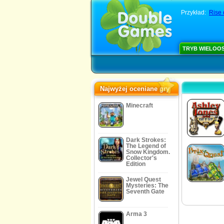
Przykład:
Rise 
TRYB WIELOO
Najwyżej oceniane gry
Minecraft
Dark Strokes:
The Legend of
Snow Kingdom.
Collector's
Edition
Jewel Quest
Mysteries: The
Seventh Gate
Arma 3