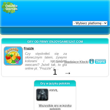
GRY OD FIRMY ENJOYGAMES247.COM
Fruzzle
Czy stęskniłeś się za
słonecznym latem, żywymi
kolorami i soczystymi
Zagraj
17, June /
Spadające Klocki
owocami? Jeżeli tak, to gra
online pt. "Fruzzle" z ...
1
→
Gry w języku polskim
ANVIL
Wszystkie gry w języku
polskim