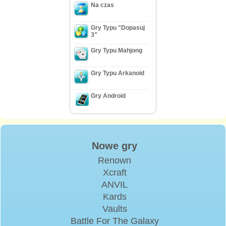
Na czas
Gry Typu "Dopasuj
3"
Gry Typu Mahjong
Gry Typu Arkanoid
Gry Android
Nowe gry
Renown
Xcraft
ANVIL
Kards
Vaults
Battle For The Galaxy