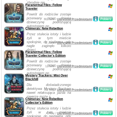
zbrodnie nie ...
Paranormal Files: Fellow
Traveler
Powrót do rodziców zostaje
przerwany przez dziwną
Pobierz
30, June /
Ukrytymi Przedmiotami
dziewczynę podróżującą
autostopem po ...
Chimeras: New Rebellion
Przez stulecia istoty i ludzie
żyli w tym mieście
spokojnie, do niedawna, gdy
Pobierz
2, June /
Ukrytymi Przedmiotami
nagle zaginęło kilkoro
dzieci...
Paranormal Files: Fellow
Traveler Collector's Edition
Powrót do rodziców zostaje
przerwany przez dziwną
Pobierz
1, June /
Ukrytymi Przedmiotami
dziewczynę podróżującą
autostopem po ...
Mystery Trackers: Mist Over
Blackhill
Dla doświadczonego
detektywa Mystery Trackers
Pobierz
21, May /
Ukrytymi Przedmiotami
nawet relaksująca jazda na
rowerze może s...
Chimeras: New Rebellion
Collector's Edition
Przez stulecia istoty i ludzie
żyli w tym mieście
Pobierz
4, May /
Ukrytymi Przedmiotami
spokojnie, do niedawna, gdy