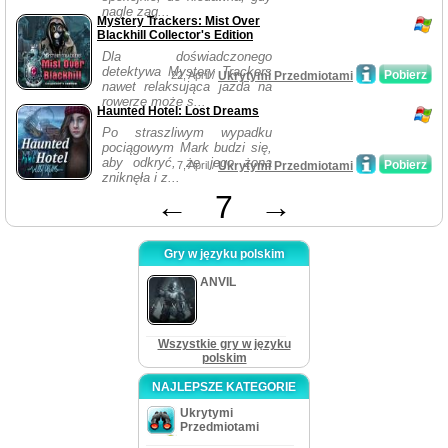
nagle zag...
Mystery Trackers: Mist Over
Blackhill Collector's Edition
Dla doświadczonego
detektywa Mystery Trackers
Pobierz
22, April /
Ukrytymi Przedmiotami
nawet relaksująca jazda na
rowerze może s...
Haunted Hotel: Lost Dreams
Po straszliwym wypadku
pociągowym Mark budzi się,
aby odkryć, że jego żona
Pobierz
7, April /
Ukrytymi Przedmiotami
zniknęła i z...
←
7
→
Gry w języku polskim
ANVIL
Wszystkie gry w języku
polskim
NAJLEPSZE KATEGORIE
Ukrytymi
Przedmiotami