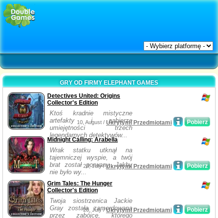
GRY OD FIRMY ELEPHANT GAMES
Detectives United: Origins
Collector's Edition
Ktoś kradnie mistyczne
artefakty i zabierze
Pobierz
10, August /
Ukrytymi Przedmiotami
umiejętności trzech
legendarnych detektywów...
Midnight Calling: Arabella
Wrak statku utknął na
tajemniczej wyspie, a twój
brat został porwany. Jakby
Pobierz
28, July /
Ukrytymi Przedmiotami
nie było wy...
Grim Tales: The Hunger
Collector's Edition
Twoja siostrzenica Jackie
Gray została zamordowana
Pobierz
20, July /
Ukrytymi Przedmiotami
przez zabójcę, którego