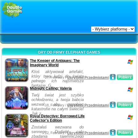
GRY OD FIRMY ELEPHANT GAMES
The Keeper of Antiques: The
Imaginary World
Ktoś aktywował artefakt,
który trwa ludzi do świata
Pobierz
27, February /
Ukrytymi Przedmiotami
pełnego ich najśmielsze
fantazje. G...
Midnight Calling: Valeria
Twój świat jest szybko
ochłodzeniu, a twoja babcia
wezwał, aby zapobiec
Pobierz
18, February /
Ukrytymi Przedmiotami
katastrofie na całym świecie!
Jak z...
Royal Detective: Borrowed Life
Collector's Edition
Zostałaś wezwana do
sennego Dorfield celu
Pobierz
12, February /
Ukrytymi Przedmiotami
zbadania tajemniczego