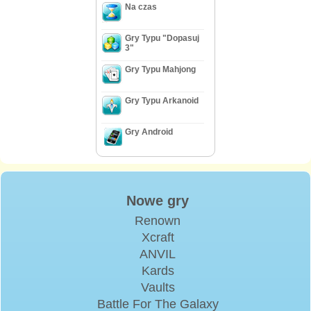
Na czas
Gry Typu "Dopasuj
3"
Gry Typu Mahjong
Gry Typu Arkanoid
Gry Android
Nowe gry
Renown
Xcraft
ANVIL
Kards
Vaults
Battle For The Galaxy