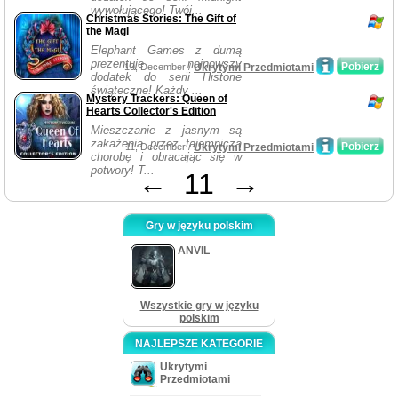
wywołującego! Twój...
Christmas Stories: The Gift of
the Magi
Elephant Games z dumą
prezentuje najnowszy
Pobierz
19, December /
Ukrytymi Przedmiotami
dodatek do serii Historie
świąteczne! Każdy ...
Mystery Trackers: Queen of
Hearts Collector's Edition
Mieszczanie z jasnym są
zakażenia przez tajemniczą
Pobierz
11, December /
Ukrytymi Przedmiotami
chorobę i obracając się w
potwory! T...
←
11
→
Gry w języku polskim
ANVIL
Wszystkie gry w języku
polskim
NAJLEPSZE KATEGORIE
Ukrytymi
Przedmiotami