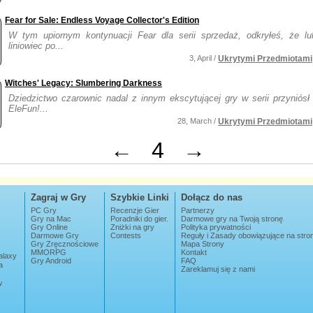
Fear for Sale: Endless Voyage Collector's Edition
W tym upiornym kontynuacji Fear dla serii sprzedaż, odkryłeś, że l
liniowiec po...
3, April /
Ukrytymi Przedmiotami
Witches' Legacy: Slumbering Darkness
Dziedzictwo czarownic nadal z innym ekscytującej gry w serii przyniósł 
EleFun!...
28, March /
Ukrytymi Przedmiotami
←
4
→
Zagraj w Gry
Szybkie Linki
Dołącz do nas
PC Gry
Recenzje Gier
Partnerzy
Gry na Mac
Poradniki do gier.
Darmowe gry na Twoją stronę
Gry Online
Zniżki na gry
Polityka prywatności
Darmowe Gry
Contests
Reguły i Zasady obowiązujące na str
Gry Zręcznościowe
Mapa Strony
MMORPG
Kontakt
alaxy
Gry Android
FAQ
a
Zareklamuj się z nami
w