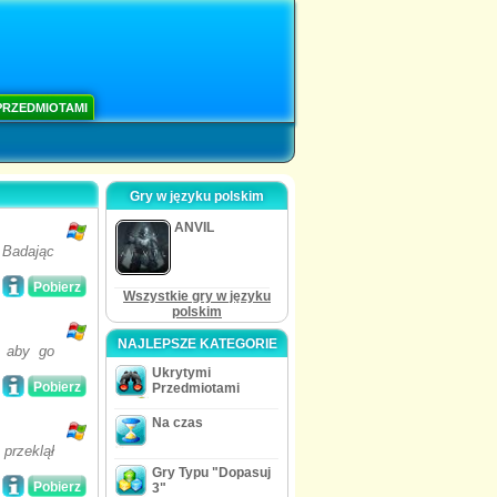
PRZEDMIOTAMI
Gry w języku polskim
ANVIL
 Badając
Pobierz
Wszystkie gry w języku
polskim
NAJLEPSZE KATEGORIE
, aby go
Ukrytymi
Pobierz
Przedmiotami
Na czas
przeklął
Gry Typu "Dopasuj
Pobierz
3"