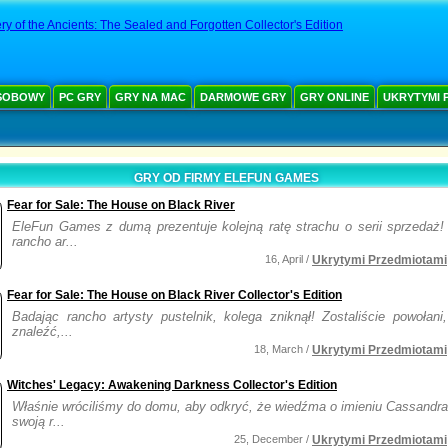
ry of the Ancients: The Sealed and Forgotten Collector's Edition
SOBOWY
PC GRY
GRY NA MAC
DARMOWE GRY
GRY ONLINE
UKRYTYMI 
GRY OD FIRMY ELEFUN GAMES
Fear for Sale: The House on Black River
EleFun Games z dumą prezentuje kolejną ratę strachu o serii sprzedaż!
rancho ar...
16, April /
Ukrytymi Przedmiotami
Fear for Sale: The House on Black River Collector's Edition
Badając rancho artysty pustelnik, kolega zniknął! Zostaliście powołani
znaleźć,...
18, March /
Ukrytymi Przedmiotami
Witches' Legacy: Awakening Darkness Collector's Edition
Właśnie wróciliśmy do domu, aby odkryć, że wiedźma o imieniu Cassandra 
swoją r...
25, December /
Ukrytymi Przedmiotami