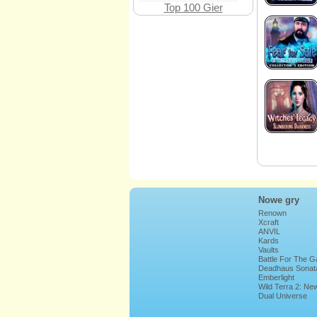
Top 100 Gier
Nowe gry
Renown
Xcraft
ANVIL
Kards
Vaults
Battle For The G
Deadhaus Sonat
Emberlight
Wild Terra 2: Ne
Lands
Dual Universe