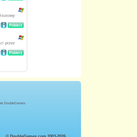
uksusowy
Pobierz
ci przez
Pobierz
onie DoubleGames
© DoubleGames.com 2003-2026