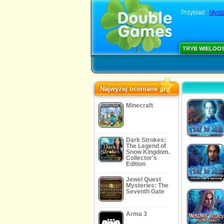
Przykład:
Myste
TRYB WIELOO
Najwyżej oceniane gry
Minecraft
Dark Strokes:
The Legend of
Snow Kingdom.
Collector's
Edition
Jewel Quest
Mysteries: The
Seventh Gate
Arma 3