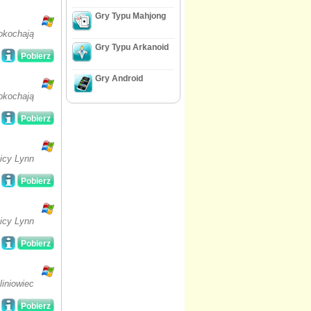
Gry Typu Mahjong
okochają
Gry Typu Arkanoid
Pobierz
Gry Android
okochają
Pobierz
icy Lynn
Pobierz
icy Lynn
Pobierz
iniowiec
Pobierz