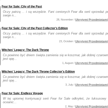
Fear for Sale: City of the Past
Oczy patrzą ... i są wszędzie. Fani cenionych Fear dla serii sprzedaż p
swoje n...
28, November /
Ukrytymi Przedmiotami
Fear for Sale: City of the Past Collector's Edition
Oczy patrzą ... i są wszędzie. Fani cenionych Fear dla serii sprzedaż p
swoje n...
23, October /
Ukrytymi Przedmiotami
Witches' Legacy: The Dark Throne
Co powinno być dniem święta zamienia się w koszmar, jak dobrej czarown
jest opę...
1, August /
Ukrytymi Przedmiotami
Witches' Legacy: The Dark Throne Collector's Edition
Co powinno być dniem święta zamienia się w koszmar, jak dobrej czarown
jest opę...
3, July /
Ukrytymi Przedmiotami
Fear for Sale: Endless Voyage
W tej upiornej kontynuacji serii Fear for Sale odkryłeś, że luksusowy l
oceanic...
2, May /
Ukrytymi Przedmiotami