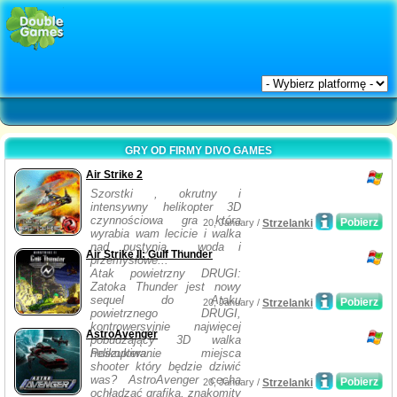
GRY OD FIRMY DIVO GAMES
Air Strike 2
Szorstki , okrutny i
intensywny helikopter 3D
czynnościowa gra która
Pobierz
20, January /
Strzelanki
wyrabia wam lecicie i walka
nad pustynią , woda i
Air Strike II: Gulf Thunder
przemysłowe...
Atak powietrzny DRUGI:
Zatoka Thunder jest nowy
sequel do Ataku
Pobierz
20, January /
Strzelanki
powietrznego DRUGI,
kontrowersyjnie najwięcej
AstroAvenger
pobudzający 3D walka
helikoptera ...
Poszukiwanie miejsca
shooter który będzie dziwić
was? AstroAvenger cecha
Pobierz
20, January /
Strzelanki
ochładzać grafika, znakomity