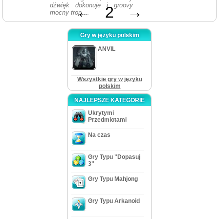
dźwięk dokonuje i groovy
←
2
→
mocny trop...
Gry w języku polskim
ANVIL
Wszystkie gry w języku
polskim
NAJLEPSZE KATEGORIE
Ukrytymi
Przedmiotami
Na czas
Gry Typu "Dopasuj
3"
Gry Typu Mahjong
Gry Typu Arkanoid