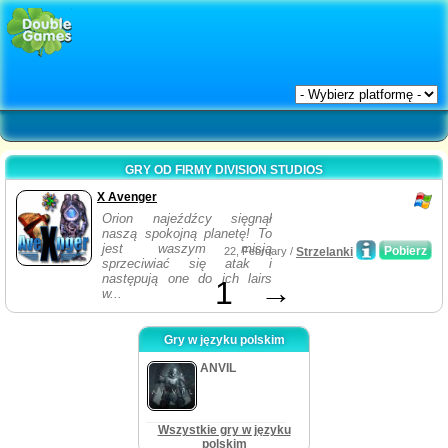
GRY OD FIRMY DIVISION STUDIOS
X Avenger
Orion najeźdźcy sięgnął
naszą spokojną planetę! To
jest waszym misją
Pobierz
22, February /
Strzelanki
sprzeciwiać się atak i
następują one do ich lairs
1
→
w...
Gry w języku polskim
ANVIL
Wszystkie gry w języku
polskim