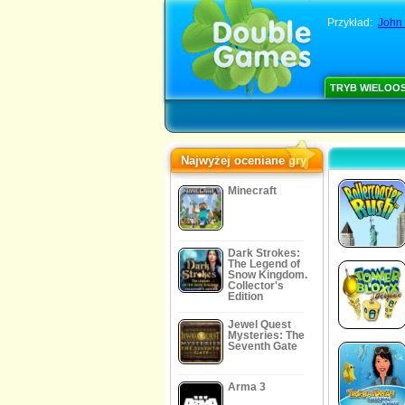
Przykład:
John
TRYB WIELOO
Najwyżej oceniane gry
Minecraft
Dark Strokes:
The Legend of
Snow Kingdom.
Collector's
Edition
Jewel Quest
Mysteries: The
Seventh Gate
Arma 3