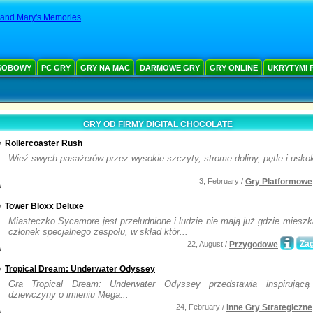
 and Mary's Memories
SOBOWY
PC GRY
GRY NA MAC
DARMOWE GRY
GRY ONLINE
UKRYTYMI 
GRY OD FIRMY DIGITAL CHOCOLATE
Rollercoaster Rush
Wieź swych pasażerów przez wysokie szczyty, strome doliny, pętle i uskok
3, February /
Gry Platformowe
Tower Bloxx Deluxe
Miasteczko Sycamore jest przeludnione i ludzie nie mają już gdzie miesz
członek specjalnego zespołu, w skład któr...
Zag
22, August /
Przygodowe
Tropical Dream: Underwater Odyssey
Gra Tropical Dream: Underwater Odyssey przedstawia inspirującą 
dziewczyny o imieniu Mega...
24, February /
Inne Gry Strategiczne