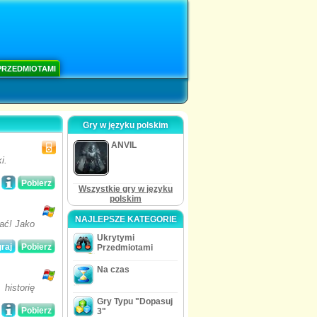
PRZEDMIOTAMI
Gry w języku polskim
ANVIL
i.
Pobierz
Wszystkie gry w języku
polskim
NAJLEPSZE KATEGORIE
kać! Jako
Ukrytymi
raj
Pobierz
Przedmiotami
Na czas
historię
Gry Typu "Dopasuj
Pobierz
3"