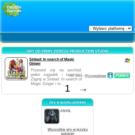
GRY OD FIRMY DEREZA PRODUCTION STUDIO
Sinbad: In search of Magic
Ginger
Przenieś się na wschód,
pełen zagadek i tajemnic!
Pobierz
30, June /
Przygodowe
Zagraj w Sinbad: In search of
Magic Ginger i ro...
1
→
Gry w języku polskim
ANVIL
Wszystkie gry w języku
polskim