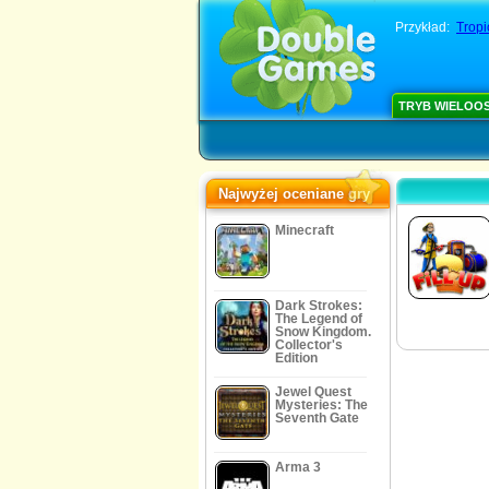
Przykład:
Tropi
TRYB WIELOO
Najwyżej oceniane gry
Minecraft
Dark Strokes:
The Legend of
Snow Kingdom.
Collector's
Edition
Jewel Quest
Mysteries: The
Seventh Gate
Arma 3