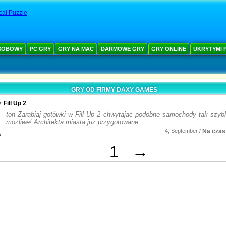
cal Puzzle
SOBOWY
PC GRY
GRY NA MAC
DARMOWE GRY
GRY ONLINE
UKRYTYMI 
GRY OD FIRMY DAXY GAMES
Fill Up 2
ton Zarabiaj gotówki w Fill Up 2 chwytając podobne samochody tak szybk
możliwe! Architekta miasta już przygotowane...
4, September /
Na czas
1
→