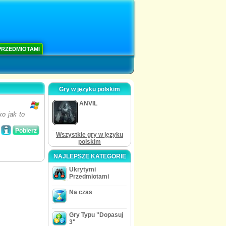
PRZEDMIOTAMI
Gry w języku polskim
ANVIL
o jak to
Pobierz
Wszystkie gry w języku
polskim
NAJLEPSZE KATEGORIE
Ukrytymi
Przedmiotami
Na czas
Gry Typu "Dopasuj
3"