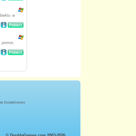
biektu w
Pobierz
o pomoc.
Pobierz
onie DoubleGames
© DoubleGames.com 2003-2026