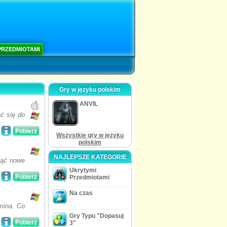
PRZEDMIOTAMI
Gry w języku polskim
ANVIL
ć się do
Pobierz
Wszystkie gry w języku
polskim
NAJLEPSZE KATEGORIE
cząć nowe
Ukrytymi
Pobierz
Przedmiotami
Na czas
mina. Co
Gry Typu "Dopasuj
Pobierz
3"