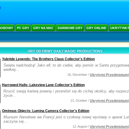
o
SOBOWY
PC GRY
GRY NA MAC
DARMOWE GRY
GRY ONLINE
UKRYTYMI 
GRY OD FIRMY DAILY MAGIC PRODUCTIONS
Yuletide Legends: The Brothers Claus Collector's Edition
Święta nadchodzą! Jako elf, to do ciebie, aby pomóc w Santa przygotowa
wielkiej...
16, December /
Ukrytymi Przedmiotami
Harrowed Halls: Lakeview Lane Collector's Edition
Rzucić swoją karierę prawną i przeniósł się do cichej okolicy, aby rozpo
życie...
21, October /
Ukrytymi Przedmiotami
Ominous Objects: Lumina Camera Collector's Edition
Muzeum Narodowe we Francji jest o czołową nowej wystawy o aparat Lu
zaczyna się...
12, August /
Ukrytymi Przedmiotami