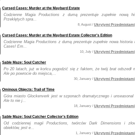
Cursed Cases: Murder at the Maybard Estate
Codzienne Magia Productions z dumą prezentuje zupełnie nową hi
Przeklętych spra...
8, August /
Ukrytymi Przedmiotami
Cursed Cases: Murder at the Maybard Estate Collector's Edition
Codzienne Magia Productions z dumą prezentuje zupełnie nowa historia 
Cases! Em...
10, July /
Ukrytymi Przedmiotami
Sable Maze: Soul Catcher
Po 20 latach, już w końcu pogodzić się z faktem, że twój brat odszedł n
Ale po powrocie do miejsca,...
30, January /
Ukrytymi Przedmiotami
Ominous Objects: Trail of Time
Góra miasto Glockenverk jest w szponach dramatycznego i unseasonal
Ale to nie j...
18, January /
Ukrytymi Przedmiotami
Sable Maze: Soul Catcher Collector's Edition
Od codziennej magii Productions, twórców Dark Dimensions i zło
obiektów, jest e...
1, January /
Ukrytymi Przedmiotami