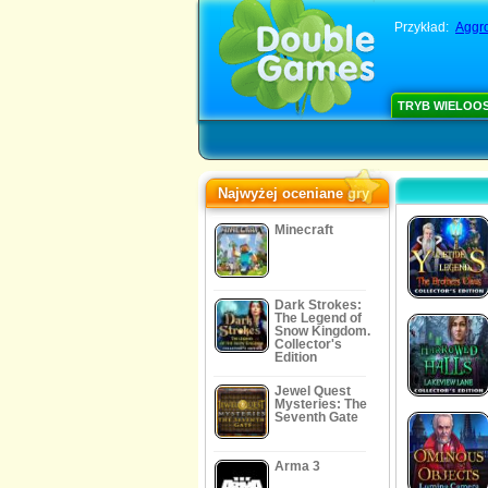
Przykład:
Aggr
TRYB WIELOO
Najwyżej oceniane gry
Minecraft
Dark Strokes:
The Legend of
Snow Kingdom.
Collector's
Edition
Jewel Quest
Mysteries: The
Seventh Gate
Arma 3