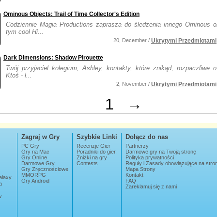
Ominous Objects: Trail of Time Collector's Edition
Codziennie Magia Productions zaprasza do śledzenia innego Ominous o
tym cool Hi...
20, December /
Ukrytymi Przedmiotami
Dark Dimensions: Shadow Pirouette
Twój przyjaciel kolegium, Ashley, kontakty, które znikąd, rozpaczliwe 
Ktoś - l...
2, November /
Ukrytymi Przedmiotami
1
→
Zagraj w Gry
Szybkie Linki
Dołącz do nas
PC Gry
Recenzje Gier
Partnerzy
Gry na Mac
Poradniki do gier.
Darmowe gry na Twoją stronę
Gry Online
Zniżki na gry
Polityka prywatności
Darmowe Gry
Contests
Reguły i Zasady obowiązujące na str
Gry Zręcznościowe
Mapa Strony
MMORPG
Kontakt
alaxy
Gry Android
FAQ
a
Zareklamuj się z nami
w