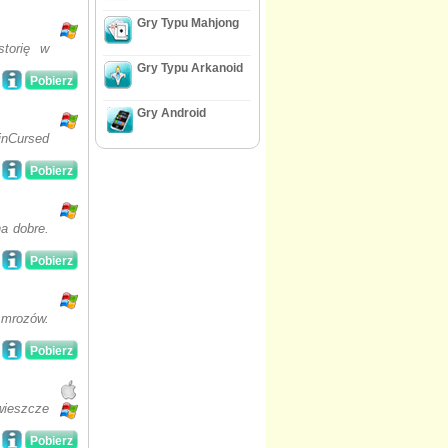
Gry Typu Mahjong
storię w
Gry Typu Arkanoid
Pobierz
Gry Android
inCursed
Pobierz
a dobre.
Pobierz
 mrozów.
Pobierz
wieszcze
Pobierz