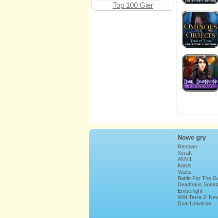
Top 100 Gier
Nowe gry
Renown
Xcraft
ANVIL
Kards
Vaults
Battle For The G
Deadhaus Sonat
Emberlight
Wild Terra 2: Ne
Lands
Dual Universe