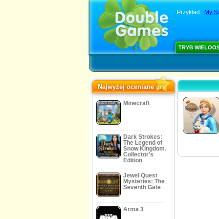
Przykład:
My Si
TRYB WIELOO
Najwyżej oceniane gry
Minecraft
Dark Strokes:
The Legend of
Snow Kingdom.
Collector's
Edition
Jewel Quest
Mysteries: The
Seventh Gate
Arma 3