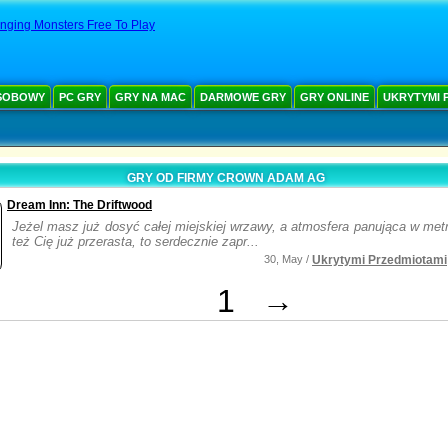
nging Monsters Free To Play
SOBOWY
PC GRY
GRY NA MAC
DARMOWE GRY
GRY ONLINE
UKRYTYMI 
GRY OD FIRMY CROWN ADAM AG
Dream Inn: The Driftwood
Jeżel masz już dosyć całej miejskiej wrzawy, a atmosfera panująca w met
też Cię już przerasta, to serdecznie zapr...
30, May /
Ukrytymi Przedmiotami
1
→