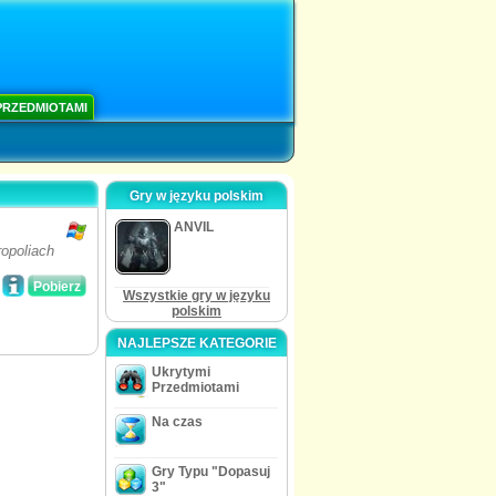
PRZEDMIOTAMI
Gry w języku polskim
ANVIL
ropoliach
Pobierz
Wszystkie gry w języku
polskim
NAJLEPSZE KATEGORIE
Ukrytymi
Przedmiotami
Na czas
Gry Typu "Dopasuj
3"