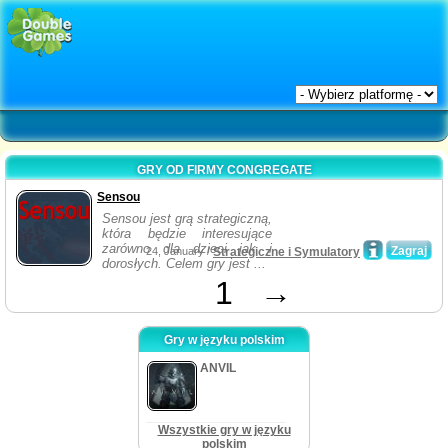
GRY OD FIRMY CONGREGATE
Sensou
Sensou jest grą strategiczną,
która będzie interesujące
zarówno dla dzieci jak i
Zagraj
24, January /
Strategiczne i Symulatory
dorosłych. Celem gry jest ...
1
→
Gry w języku polskim
ANVIL
Wszystkie gry w języku
polskim