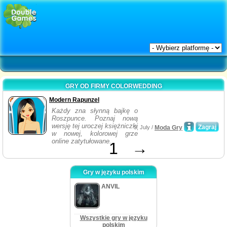
GRY OD FIRMY COLORWEDDING
Modern Rapunzel
Każdy zna słynną bajkę o
Roszpunce. Poznaj nową
wersję tej uroczej księżniczki
Zagraj
3, July /
Moda Gry
w nowej, kolorowej grze
online zatytułowane...
1
→
Gry w języku polskim
ANVIL
Wszystkie gry w języku
polskim