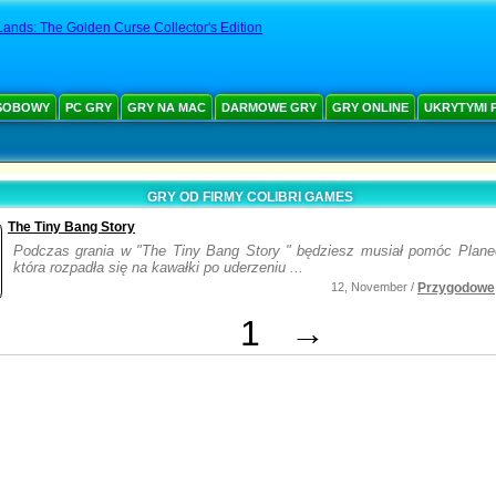
Lands: The Golden Curse Collector's Edition
SOBOWY
PC GRY
GRY NA MAC
DARMOWE GRY
GRY ONLINE
UKRYTYMI 
GRY OD FIRMY COLIBRI GAMES
The Tiny Bang Story
Podczas grania w "The Tiny Bang Story " będziesz musiał pomóc Planec
która rozpadła się na kawałki po uderzeniu ...
12, November /
Przygodowe
1
→