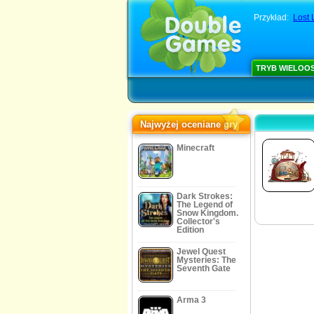
Przykład:
Lost 
TRYB WIELOO
Najwyżej oceniane gry
Minecraft
Dark Strokes:
The Legend of
Snow Kingdom.
Collector's
Edition
Jewel Quest
Mysteries: The
Seventh Gate
Arma 3