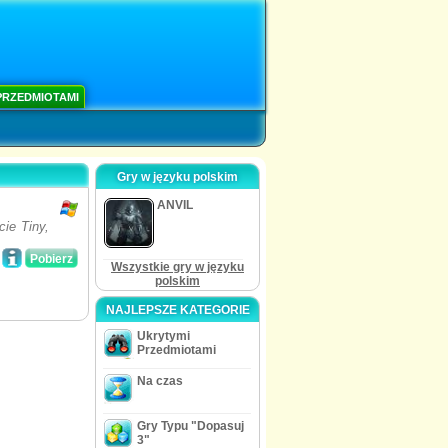
PRZEDMIOTAMI
Gry w języku polskim
ANVIL
ie Tiny,
Pobierz
Wszystkie gry w języku
polskim
NAJLEPSZE KATEGORIE
Ukrytymi
Przedmiotami
Na czas
Gry Typu "Dopasuj
3"