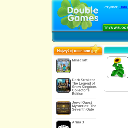
Przykład:
Dom T
TRYB WIELOO
Najwyżej oceniane gry
Minecraft
Dark Strokes:
The Legend of
Snow Kingdom.
Collector's
Edition
Jewel Quest
Mysteries: The
Seventh Gate
Arma 3