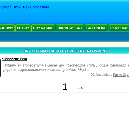
ysiąca Drzwi: Ręka Zoroastera
SOBOWY
PC GRY
GRY NA MAC
DARMOWE GRY
GRY ONLINE
UKRYTYMI 
GRY OD FIRMY CASUAL FORGE ENTERTAINMENT
Słoneczne Pola
Witamy w słonecznym świecie gry "Słoneczne Pola", gdzie zarabiasz 
poprzez zagospodarowanie swoich gruntów! Międ...
20, November /
Farm Gry
1
→