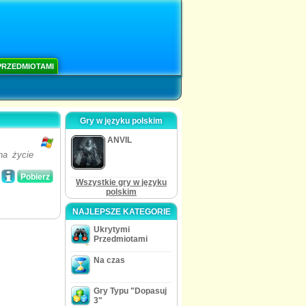
PRZEDMIOTAMI
Gry w języku polskim
ANVIL
na życie
Pobierz
Wszystkie gry w języku
polskim
NAJLEPSZE KATEGORIE
Ukrytymi
Przedmiotami
Na czas
Gry Typu "Dopasuj
3"