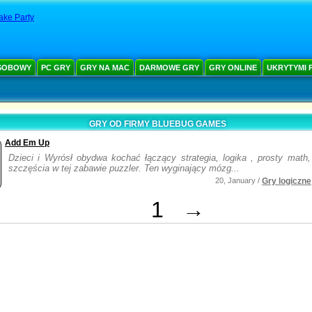
ake Party
SOBOWY
PC GRY
GRY NA MAC
DARMOWE GRY
GRY ONLINE
UKRYTYMI 
GRY OD FIRMY BLUEBUG GAMES
Add Em Up
Dzieci i Wyrósł obydwa kochać łączący strategia, logika , prosty math, 
szczęścia w tej zabawie puzzler. Ten wyginający mózg...
20, January /
Gry logiczne
1
→