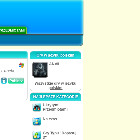
PRZEDMIOTAMI
Gry w języku polskim
ANVIL
i trochę
Pobierz
Wszystkie gry w języku
polskim
NAJLEPSZE KATEGORIE
Ukrytymi
Przedmiotami
Na czas
Gry Typu "Dopasuj
3"