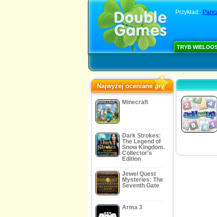
Przykład:
Panc
TRYB WIELOO
Najwyżej oceniane gry
Minecraft
Dark Strokes:
The Legend of
Snow Kingdom.
Collector's
Edition
Jewel Quest
Mysteries: The
Seventh Gate
Arma 3