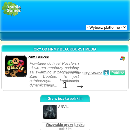
GRY OD FIRMY BLACKBURST MEDIA
Zam BeeZee
Powitanie do hive! Puzzlers i
słowo gra amatorzy podobny
są swarming w zachwyceniu
Pobierz
11, November /
Gry Słowne
Zam BeeZee. To jest
ostatecznym kombinacją
1
→
dynamicznego...
Gry w języku polskim
ANVIL
Wszystkie gry w języku
polskim