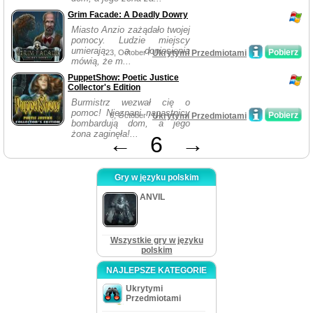
Grim Facade: A Deadly Dowry
Miasto Anzio zażądało twojej
pomocy. Ludzie miejscy
umierają, a doniesienia
Pobierz
23, October /
Ukrytymi Przedmiotami
mówią, że m...
PuppetShow: Poetic Justice
Collector's Edition
Burmistrz wezwał cię o
pomoc! Nieznani napastnicy
Pobierz
6, October /
Ukrytymi Przedmiotami
bombardują dom, a jego
żona zaginęła!...
←
6
→
Gry w języku polskim
ANVIL
Wszystkie gry w języku
polskim
NAJLEPSZE KATEGORIE
Ukrytymi
Przedmiotami