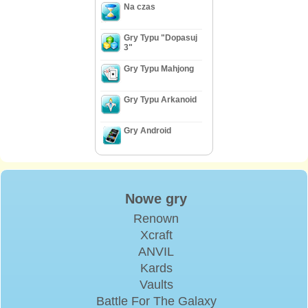
Na czas
Gry Typu "Dopasuj
3"
Gry Typu Mahjong
Gry Typu Arkanoid
Gry Android
Nowe gry
Renown
Xcraft
ANVIL
Kards
Vaults
Battle For The Galaxy