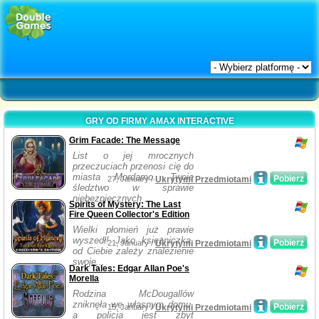
GRY OD FIRMY AMAX INTERACTIVE
Grim Facade: The Message
List o jej mrocznych
przeczuciach przenosi cię do
miasta Mordamo. Twoje
Pobierz
27, January /
Ukrytymi Przedmiotami
śledztwo w sprawie
niebezpiecznych ...
Spirits of Mystery: The Last
Fire Queen Collector's Edition
Wielki płomień już prawie
wyszedł! Jako księżniczka,
Pobierz
21, January /
Ukrytymi Przedmiotami
od Ciebie zależy znalezienie
swoje...
Dark Tales: Edgar Allan Poe's
Morella
Rodzina McDougallów
zniknęła we własnym domu,
Pobierz
15, January /
Ukrytymi Przedmiotami
a policja jest zbyt