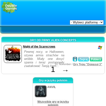
GRY OD FIRMY ALIEN CONCEPTS
Night of the Scarecrows
Pewnej nocy, w Halloween,
ożywa armia strachów na
wróble. Miały one dosyć
Zagraj
Pobierz
spania i teraz postanowiły
10, November /
Gry Typu "Dopasuj 3"
zaatakować Twoją farm...
1
→
Gry w języku polskim
ANVIL
Wszystkie gry w języku
polskim