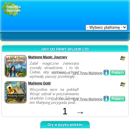
GRY OD FIRMY 8FLOOR LTD
Mahjong Magic Journey
Zabił magiczne zwierzęta
zostały skradzione, i to do
Ciebie, aby uratować ich od
Pobierz
15, February /
Gry Typu Mahjong
wytrwały pazury przebiegły...
Mahjong Gold
Wszystkie ręce na pokład!
Wziąć udział w poszukiwaniu
skarbów Long John Silver w
Pobierz
28, January /
Gry Typu Mahjong
ten Mahjong przygoda pirat...
1
→
Gry w języku polskim