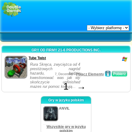
GRY OD FIRMY 21-6 PRODUCTIONS INC.
Tube Twist
Rura Skręca, zwyciężca od 4
prestiżowych nagród
hazardu, będzie
Pobierz
7, December /
Połącz Elementy
kwestionować was jak wy
skończycie unfinished
1
→
mazes rur pomoc kierują...
Gry w języku polskim
ANVIL
Wszystkie gry w języku
polskim