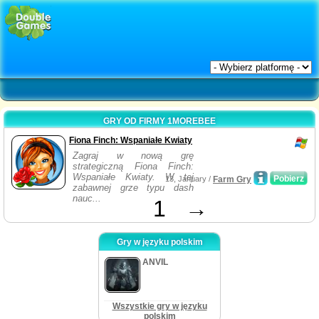
GRY OD FIRMY 1MOREBEE
Fiona Finch: Wspaniałe Kwiaty
Zagraj w nową grę
strategiczną Fiona Finch:
Wspaniałe Kwiaty. W tej
Pobierz
13, January /
Farm Gry
zabawnej grze typu dash
nauc...
1
→
Gry w języku polskim
ANVIL
Wszystkie gry w języku
polskim