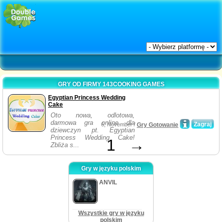
GRY OD FIRMY 143COOKING GAMES
Egyptian Princess Wedding
Cake
Oto nowa, odlotowa,
darmowa gra online dla
Zagraj
6, November /
Gry Gotowanie
dziewczyn pt. Egyptian
Princess Wedding Cake!
1
→
Zbliża s...
Gry w języku polskim
ANVIL
Wszystkie gry w języku
polskim