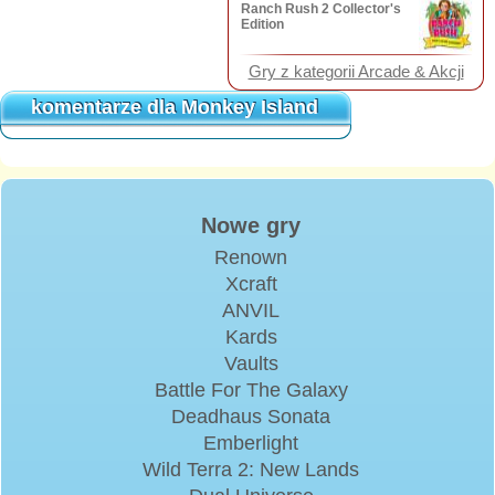
Ranch Rush 2 Collector's
Edition
Gry z kategorii Arcade & Akcji
komentarze dla Monkey Island
komentarze dla Monkey Island
Nowe gry
Renown
Xcraft
ANVIL
Kards
Vaults
Battle For The Galaxy
Deadhaus Sonata
Emberlight
Wild Terra 2: New Lands