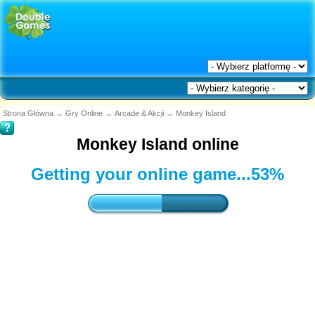
Strona Główna
→
Gry Online
→
Arcade & Akcji
→
Monkey Island
Monkey Island online
Getting your online game...
53%