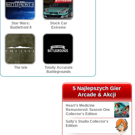
Star Wars:
Stock Car
Battlefront II
Extreme
The Isle
Totally Accurate
Battlegrounds
5 Najlepszych Gier
5 Najlepszych Gier
Arcade & Akcji
Arcade & Akcji
Heart's Medicine
Remastered: Season One
Collector's Edition
Sally's Studio Collector's
Edition